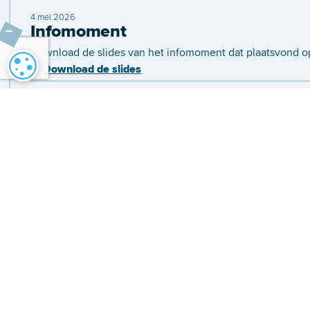
4 mei 2026
Infomoment
Download de slides van het infomoment dat plaatsvond op
Cookie-instellingen
Download de slides