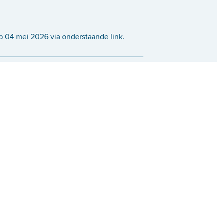
 04 mei 2026 via onderstaande link.
Case in de kijker
Borealis
Borealis rekent op Asp