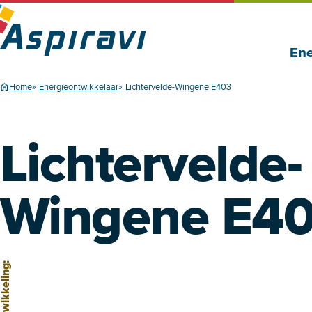
Ene
Home
Energieontwikkelaar
Lichtervelde-Wingene E403
Lichtervelde-
Wingene E4
 ontwikkeling: