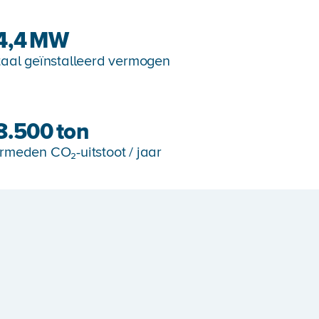
4,4
MW
taal geïnstalleerd vermogen
8.500
ton
rmeden CO₂-uitstoot / jaar