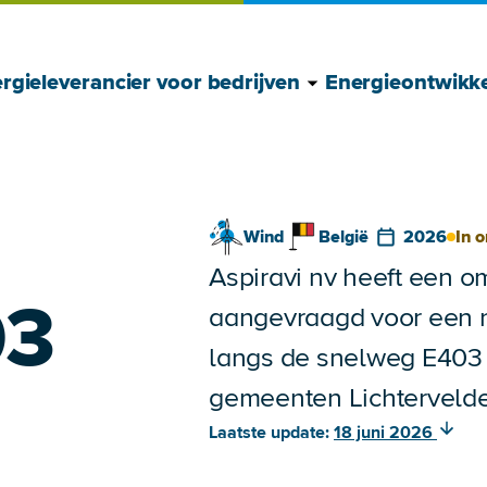
Toon Energielever
Verberg Energiele
rgieleverancier voor bedrijven
Energieontwikke
Wind
België
2026
In 
Aspiravi nv heeft een 
03
aangevraagd voor een n
langs de snelweg E403
gemeenten Lichterveld
Laatste update:
18 juni 2026