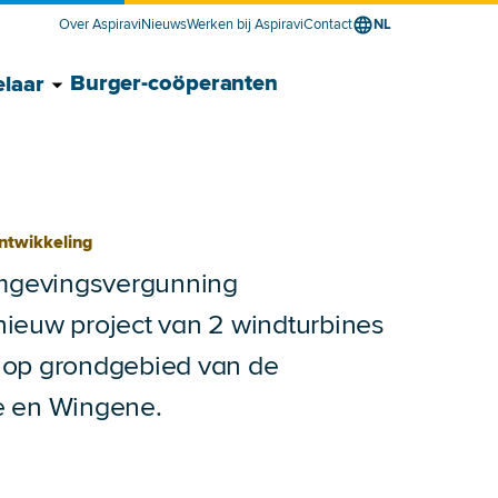
Over Aspiravi
Nieuws
Werken bij Aspiravi
Contact
NL
ancier voor bedrijven submenu
verancier voor bedrijven submenu
Toon Energieontwikkelaar submenu
Verberg Energieontwikkelaar submenu
Burger-coöperanten
laar
ontwikkeling
omgevingsvergunning
ieuw project van 2 windturbines
 op grondgebied van de
e en Wingene.