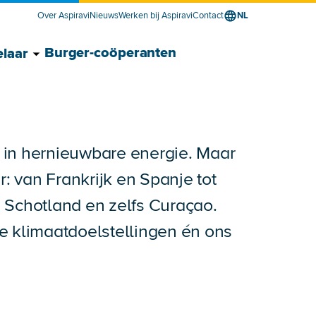
Over Aspiravi
Nieuws
Werken bij Aspiravi
Contact
NL
ancier voor bedrijven submenu
verancier voor bedrijven submenu
Toon Energieontwikkelaar submenu
Verberg Energieontwikkelaar submenu
Burger-coöperanten
laar
er in hernieuwbare energie. Maar
r: van Frankrijk en Spanje tot
 Schotland en zelfs Curaçao.
e klimaatdoelstellingen én ons