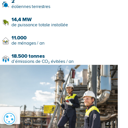
2
éoliennes terrestres
14,4
MW
de puissance totale installée
11.000
de ménages / an
18.500
tonnes
d’émissions de CO₂ évitées / an
Paramétrage des cookies