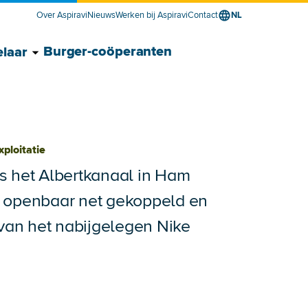
Over Aspiravi
Nieuws
Werken bij Aspiravi
Contact
NL
ancier voor bedrijven submenu
verancier voor bedrijven submenu
Toon Energieontwikkelaar submenu
Verberg Energieontwikkelaar submenu
Burger-coöperanten
laar
xploitatie
s het Albertkanaal in Ham
 openbaar net gekoppeld en
 van het nabijgelegen Nike