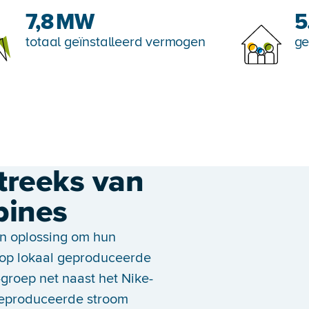
7,8
MW
5
totaal geïnstalleerd vermogen
ge
treeks van
bines
en oplossing om hun
 op lokaal geproduceerde
-groep net naast het Nike-
geproduceerde stroom