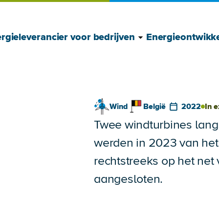
Toon Energielever
Verberg Energiele
rgieleverancier voor bedrijven
Energieontwikke
Wind
België
2022
In e
Twee windturbines lang
werden in 2023 van het
rechtstreeks op het net
aangesloten.