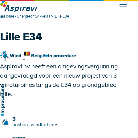
Home
Energieontwikkelaar
Lille E34
Lille E34
Wind
België
In procedure
Aspiravi nv heeft een omgevingsvergunning
aangevraagd voor een nieuw project van 3
windturbines langs de E34 op grondgebied
n procedure:
Lille.
3
onshore windturbines