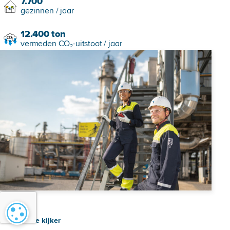
7.700
gezinnen / jaar
12.400
ton
vermeden CO₂-uitstoot / jaar
Cookie-instellingen
Case in de kijker