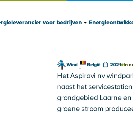
Toon Energielever
Verberg Energiele
rgieleverancier voor bedrijven
Energieontwikke
Wind
België
2021
In e
Het Aspiravi nv windpar
naast het servicestatio
grondgebied Laarne en b
groene stroom producee