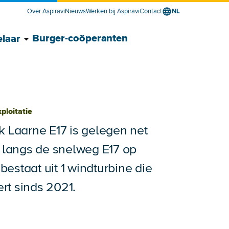
Over Aspiravi
Nieuws
Werken bij Aspiravi
Contact
NL
ancier voor bedrijven submenu
verancier voor bedrijven submenu
Toon Energieontwikkelaar submenu
Verberg Energieontwikkelaar submenu
Burger-coöperanten
laar
xploitatie
k Laarne E17 is gelegen net
n langs de snelweg E17 op
estaat uit 1 windturbine die
rt sinds 2021.