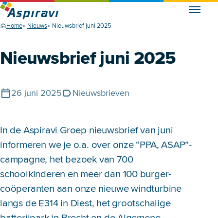
Home
Nieuws
Nieuwsbrief juni 2025
Nieuwsbrief juni 2025
26 juni 2025
Nieuwsbrieven
Gepubliceerd op
Tags
In de Aspiravi Groep nieuwsbrief van juni
informeren we je o.a. over onze “PPA, ASAP”-
campagne, het bezoek van 700
schoolkinderen en meer dan 100 burger-
coöperanten aan onze nieuwe windturbine
langs de E314 in Diest, het grootschalige
batterijpark in Brecht en de Algemene