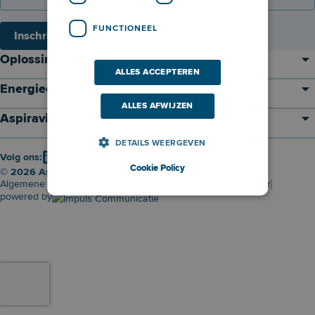
FUNCTIONEEL
Inschrijven
Oplossingen
ALLES ACCEPTEREN
Energieontwikkelaar
ALLES AFWIJZEN
Aspiravi
DETAILS WEERGEVEN
Volg ons:
Cookie Policy
© 2026 Aspiravi nv
Algemene Voorwaarden
Privacybeleid
Cookie policy
Disclaimer
powered by