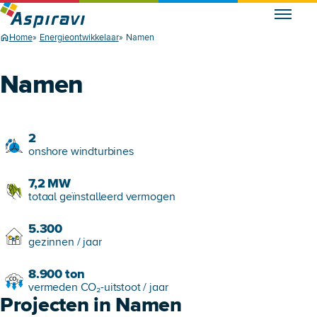
Home
Energieontwikkelaar
Namen
Namen
2
onshore windturbines
7,2
MW
totaal geïnstalleerd vermogen
5.300
gezinnen / jaar
8.900
ton
vermeden CO₂-uitstoot / jaar
Projecten in Namen