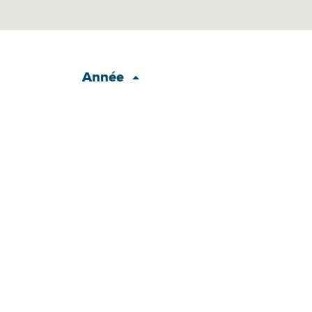
Année
–
2026
–
2026
–