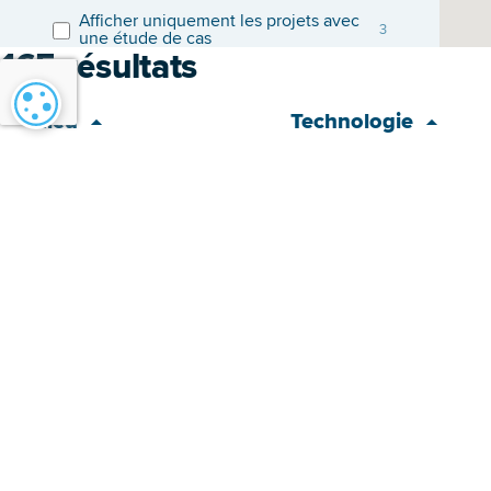
Afficher uniquement les projets avec
3
une étude de cas
165
résultats
Paramétrage des cookies
Lieu
Technologie
Repowering VSS
Éolien > Offshore
Lichtervelde-Wingene E403
Éolien > Onshore
Hensies
Éolien > Onshore
Rotselaar
Éolien > Onshore
Waregem E17
Éolien > Onshore