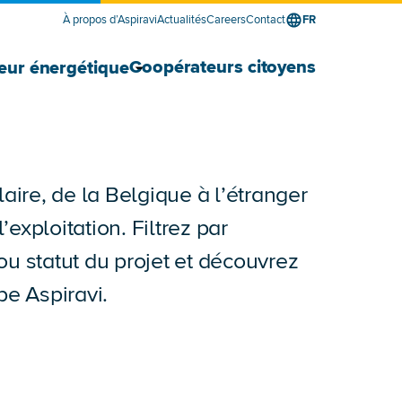
À propos d’Aspiravi
Actualités
Careers
Contact
FR
le sous-menu Fournisseur d’énergie pour les entr
e sous-menu Fournisseur d’énergie pour les ent
Afficher le sous-menu Développ
Masquer le sous-menu Développ
Coopérateurs citoyens
eur énergétique
laire, de la Belgique à l’étranger
exploitation. Filtrez par
ou statut du projet et découvrez
pe Aspiravi.