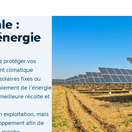
le :
’énergie
z protéger vos
nt climatique
solaires fixes ou
lement de l’énergie
eilleure récolte et
 exploitation, mais
oppement afin de
r proche.