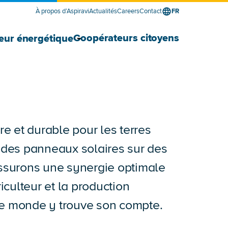
À propos d’Aspiravi
Actualités
Careers
Contact
FR
le sous-menu Fournisseur d’énergie pour les entr
e sous-menu Fournisseur d’énergie pour les ent
Afficher le sous-menu Développ
Masquer le sous-menu Développ
Coopérateurs citoyens
eur énergétique
 et durable pour les terres
t des panneaux solaires sur des
assurons une synergie optimale
riculteur et la production
t le monde y trouve son compte.