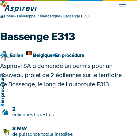
Home
Développeur énergétique
Bassenge E313
Bassenge E313
Éolien
Belgique
En procédure
Aspiravi SA a demandé un permis pour un
nouveau projet de 2 éoliennes sur le territoire
n procédure:
de Bassenge, le long de l’autoroute E313.
2
éoliennes terrestres
8
MW
de puissance totale installée