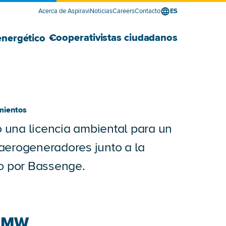
Acerca de Aspiravi
Noticias
Careers
Contacto
ES
edor de energía para empresas submenú
edor de energía para empresas submenú
Mostrar Desarrollador energético su
Ocultar Desarrollador energético sub
Cooperativistas ciudadanos
energético
mientos
o una licencia ambiental para un
aerogeneradores junto a la
so por Bassenge.
MW