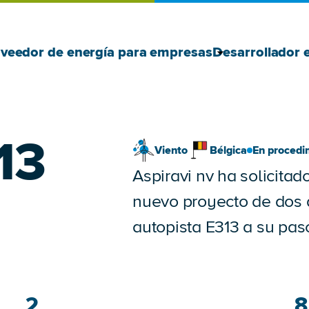
Mostrar Prove
Ocultar Prove
veedor de energía para empresas
Desarrollador 
13
Viento
Bélgica
En procedi
Aspiravi nv ha solicitad
nuevo proyecto de dos 
autopista E313 a su pa
2
8