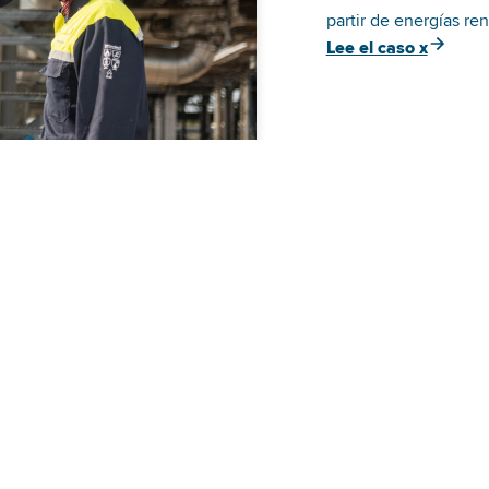
partir de energías re
Lee el caso x
stión
ible?