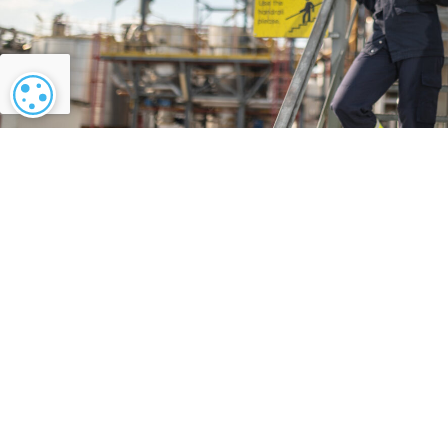
Configuración de cookies
¿Quiere lograr una ge
energética más sosten
Póngase en contacto con nosotros