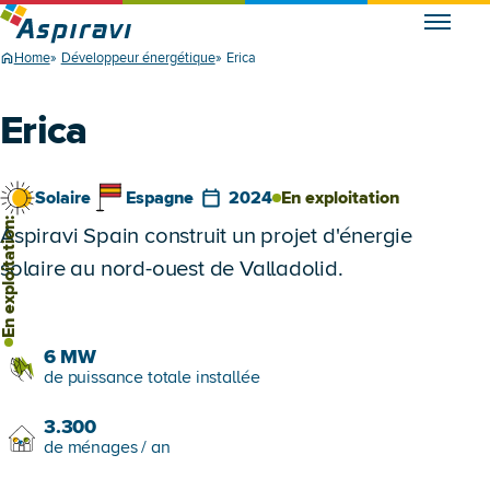
Home
Développeur énergétique
Erica
Erica
Solaire
Espagne
2024
En exploitation
 exploitation:
Aspiravi Spain construit un projet d'énergie
solaire au nord-ouest de Valladolid.
6
MW
de puissance totale installée
3.300
de ménages / an