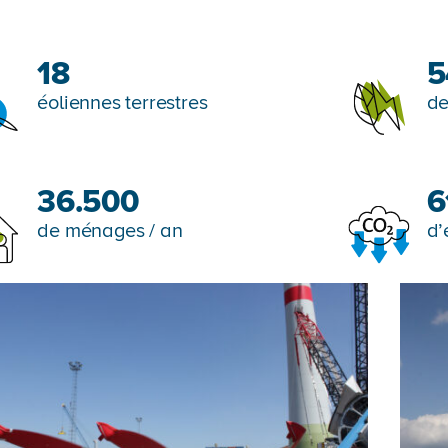
18
5
éoliennes terrestres
de
36.500
6
de ménages / an
d’