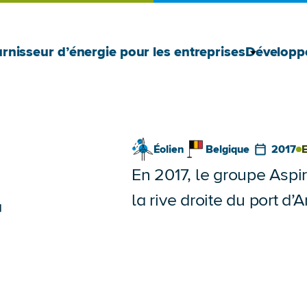
Afficher 
Masquer l
rnisseur d’énergie pour les entreprises
Développ
Éolien
Belgique
2017
E
En 2017, le groupe Aspir
r
la rive droite du port d’