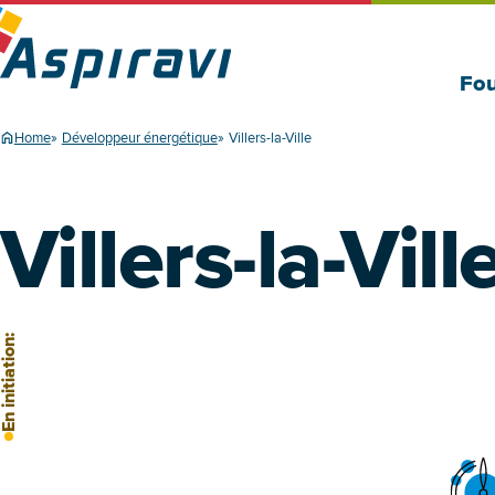
Fou
Home
Développeur énergétique
Villers-la-Ville
Villers-la-Vill
n initiation: