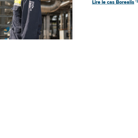
Lire le cas Borealis
votre politique
ogique ?