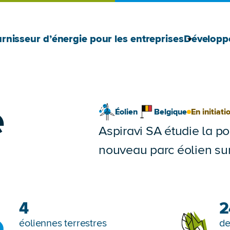
Afficher 
Masquer l
rnisseur d’énergie pour les entreprises
Développ
e
Éolien
Belgique
En initiati
Aspiravi SA étudie la po
nouveau parc éolien sur l
4
2
éoliennes terrestres
de