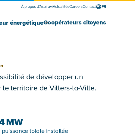
À propos d’Aspiravi
Actualités
Careers
Contact
FR
le sous-menu Fournisseur d’énergie pour les entr
e sous-menu Fournisseur d’énergie pour les ent
Afficher le sous-menu Développ
Masquer le sous-menu Développ
Coopérateurs citoyens
eur énergétique
on
ssibilité de développer un
e territoire de Villers-la-Ville.
4
MW
 puissance totale installée