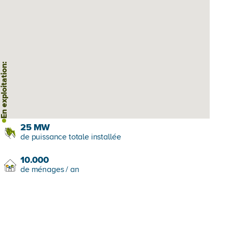
 exploitation:
25
MW
de puissance totale installée
10.000
de ménages / an