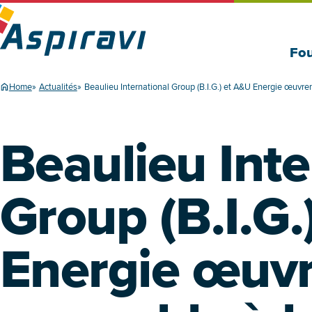
Fou
Home
Actualités
Beaulieu International Group (B.I.G.) et A&U Energie œuvren
Beaulieu Inte
Group (B.I.G.
Energie œuv