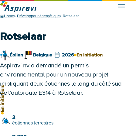
Home
Développeur énergétique
Rotselaar
Rotselaar
Éolien
Belgique
2026
En initiation
Aspiravi nv a demandé un permis
environnemental pour un nouveau projet
impliquant deux éoliennes le long du côté sud
n initiation:
de l'autoroute E314 à Rotselaar.
2
éoliennes terrestres