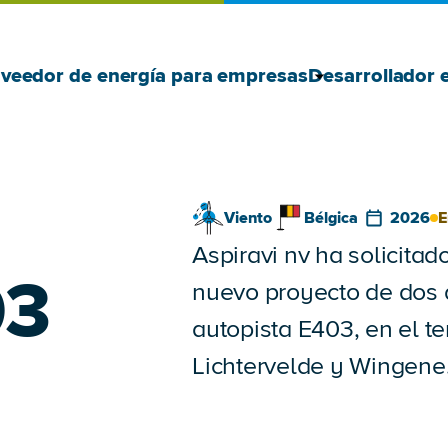
Mostrar Prove
Ocultar Prove
veedor de energía para empresas
Desarrollador 
Viento
Bélgica
2026
E
Aspiravi nv ha solicitad
03
nuevo proyecto de dos 
autopista E403, en el te
Lichtervelde y Wingene