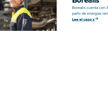
Borealis
Borealis cuenta con A
partir de energías re
Lee el caso x
stión
ible?