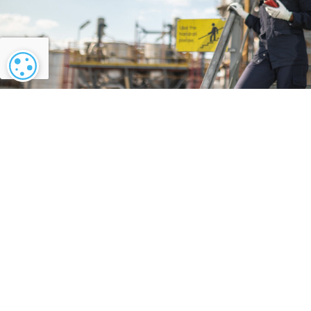
Configuración de cookies
¿Quiere lograr una ge
energética más sosten
Póngase en contacto con nosotros