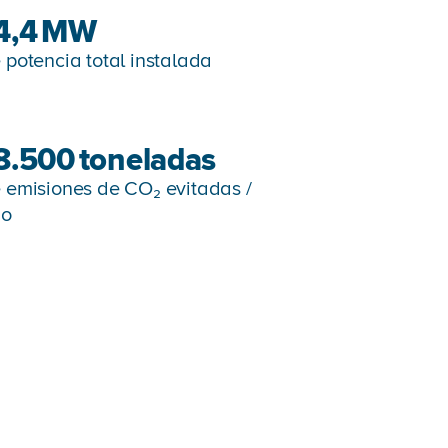
4,4
MW
 potencia total instalada
8.500
toneladas
 emisiones de CO₂ evitadas /
ño