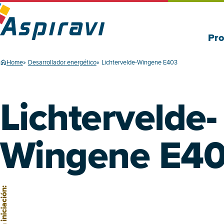
Pro
Home
Desarrollador energético
Lichtervelde-Wingene E403
Lichtervelde-
Wingene E4
n iniciación: