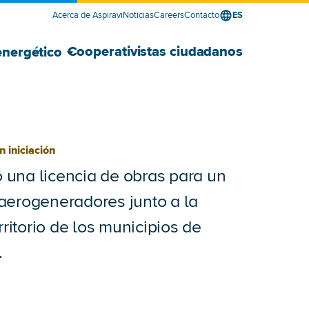
Acerca de Aspiravi
Noticias
Careers
Contacto
ES
edor de energía para empresas submenú
edor de energía para empresas submenú
Mostrar Desarrollador energético su
Ocultar Desarrollador energético sub
Cooperativistas ciudadanos
energético
n iniciación
o una licencia de obras para un
aerogeneradores junto a la
rritorio de los municipios de
.