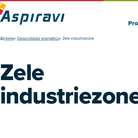
Pro
Home
Desarrollador energético
Zele industriezone
Zele
industriezon