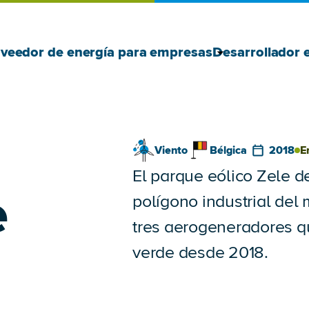
Mostrar Prove
Ocultar Prove
veedor de energía para empresas
Desarrollador 
Viento
Bélgica
2018
E
El parque eólico Zele de
e
polígono industrial del
tres aerogeneradores q
verde desde 2018.