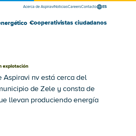
Acerca de Aspiravi
Noticias
Careers
Contacto
ES
edor de energía para empresas submenú
edor de energía para empresas submenú
Mostrar Desarrollador energético su
Ocultar Desarrollador energético sub
Cooperativistas ciudadanos
energético
n explotación
 Aspiravi nv está cerca del
 municipio de Zele y consta de
ue llevan produciendo energía