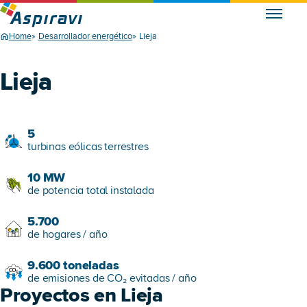
Home
Desarrollador energético
Lieja
Lieja
5
turbinas eólicas terrestres
10
MW
de potencia total instalada
5.700
de hogares / año
9.600
toneladas
de emisiones de CO₂ evitadas / año
Proyectos en Lieja