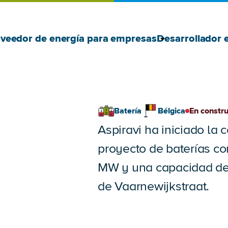
Mostrar Prove
Ocultar Prove
veedor de energía para empresas
Desarrollador 
Batería
Bélgica
En constr
Aspiravi ha iniciado la
proyecto de baterías c
MW y una capacidad de 
de Vaarnewijkstraat.