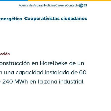
Acerca de Aspiravi
Noticias
Careers
Contacto
ES
edor de energía para empresas submenú
edor de energía para empresas submenú
Mostrar Desarrollador energético su
Ocultar Desarrollador energético sub
Cooperativistas ciudadanos
energético
ucción
 construcción en Harelbeke de un
on una capacidad instalada de 60
240 MWh en la zona industrial